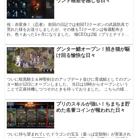
ウント格差を感じる日々
祝：赤変身！（忍者） 前回の日記では初回TJクーポンの武器防具で
荒れた様をお送りしましたが、その後もTJクーポンは毎週配布さ
れ、色々あった1ヶ月になりました。 猫CEOは2垢（プリとナイトが
メイン）運用しているのですが、 猫CEO これが噂...
グンター鯖オープン！招き猫が駆
日記
け回る愉快な日々
ついに暗黒騎士＆神聖剣士のアップデート並びに育成鯖としてのグン
ター鯖が12/2にオープンしました。 当日は18時からオープンという
ことで正座待機しつつそのときを待っておりました。 こちらの様子
もちまちま日記でお届けしたいと思います。 神聖剣...
プリのスキルが強い！ちまちま貯
日記
めた名誉コインが報われた日々
ついに待ち望まれていたドラゴンの宝玉（葉っぱ定額制）が実装され