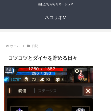
寝転びながらリネージュM
ネコリネM
ホーム
日記
コツコツとダイヤを貯める日々
日記