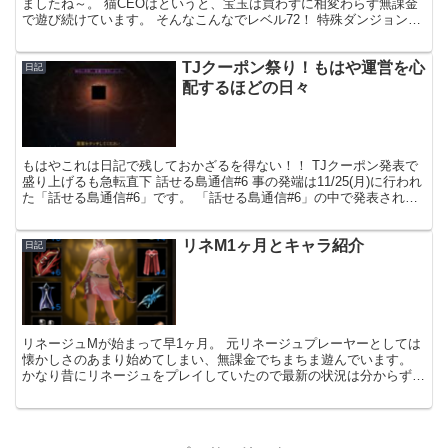
ましたね～。 猫CEOはというと、宝玉は買わずに相変わらず無課金
で遊び続けています。 そんなこんなでレベル72！ 特殊ダンジョンで
象牙の塔に行けるようになりました。（行ってない）...
TJクーポン祭り！もはや運営を心
日記
配するほどの日々
もはやこれは日記で残しておかざるを得ない！！ TJクーポン発表で
盛り上げるも急転直下 話せる島通信#6 事の発端は11/25(月)に行われ
た「話せる島通信#6」です。 「話せる島通信#6」の中で発表された
のが、TJチケットという特別なアイテ...
リネM1ヶ月とキャラ紹介
日記
リネージュMが始まって早1ヶ月。 元リネージュプレーヤーとしては
懐かしさのあまり始めてしまい、無課金でちまちま遊んでいます。
かなり昔にリネージュをプレイしていたので最新の状況は分からず、
それが反映されたリネージュMについても、知らないこと...