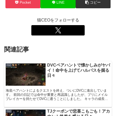
Pocket
LINE
コピー
猫CEOをフォローする
関連記事
DVCペアハントで懐かしみがヤバ
日記
イ！命中を上げてハルパスを掘る
日々
海底ペアハントによるクエストを終え、ついにDVCに進出していま
す。 前回の日記では命中が重要と再認識しましたが、プリにメイル
ブレイカーを持たせてDVCに通うことにしました。 キャラの成長具
合と通っている狩場についてご紹介します！ プリ＆ナイ...
TJクーポンで悲喜こもごも！アカ
日記