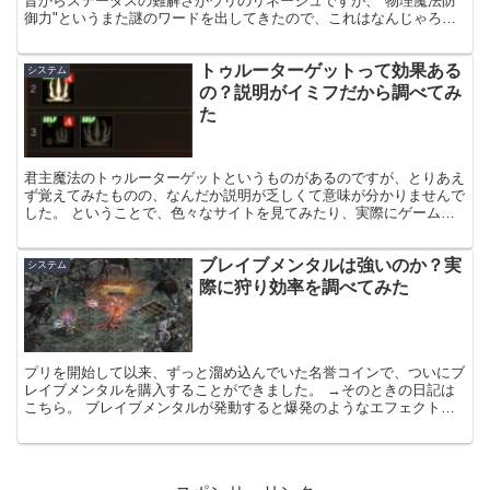
昔からステータスの難解さがウリのリネージュですが、"物理魔法防
御力"というまた謎のワードを出してきたので、これはなんじゃろう
と気になって夜も眠れなかった（毎日ぐっすり）ので調べ...
トゥルーターゲットって効果ある
システム
の？説明がイミフだから調べてみ
た
君主魔法のトゥルーターゲットというものがあるのですが、とりあえ
ず覚えてみたものの、なんだか説明が乏しくて意味が分かりませんで
した。 ということで、色々なサイトを見てみたり、実際にゲーム内
でも効果を調べてみました。 どうやら対NPC（モンスタ...
ブレイブメンタルは強いのか？実
システム
際に狩り効率を調べてみた
プリを開始して以来、ずっと溜め込んでいた名誉コインで、ついにブ
レイブメンタルを購入することができました。 →そのときの日記は
こちら。 ブレイブメンタルが発動すると爆発のようなエフェクトが
ついて、しかも発動率40%なので見た目には結構な確率で...