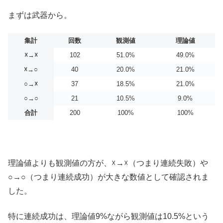
まずは武器から。
集計
回数
観測値
理論値
☓→☓
102
51.0%
49.0%
☓→○
40
20.0%
21.0%
○→☓
37
18.5%
21.0%
○→○
21
10.5%
9.0%
合計
200
100%
100%
理論値よりも観測値の方が、☓→☓（つまり連続失敗）や
○→○（つまり連続成功）が大きな数値として確認されま
した。
特に連続成功は、理論値9%ながら観測値は10.5%という