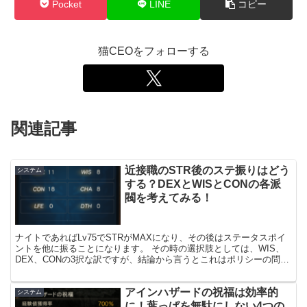
Pocket
LINE
コピー
猫CEOをフォローする
関連記事
近接職のSTR後のステ振りはどう
システム
する？DEXとWISとCONの各派
閥を考えてみる！
ナイトであればLv75でSTRがMAXになり、その後はステータスポイ
ントを他に振ることになります。 その時の選択肢としては、WIS、
DEX、CONの3択な訳ですが、結論から言うとこれはポリシーの問題
なので自分の好みで振れば良いと思います。 ...
アインハザードの祝福は効率的
システム
に！葉っぱを無駄にしない4つの