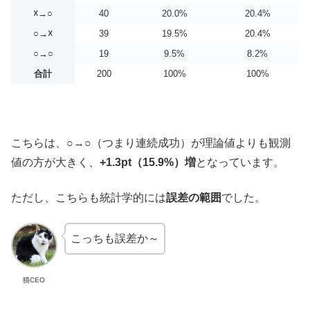
☓→○
40
20.0%
20.4%
○→☓
39
19.5%
20.4%
○→○
19
9.5%
8.2%
合計
200
100%
100%
こちらは、○→○（つまり連続成功）が理論値よりも観測
値の方が大きく、
+1.3pt（15.9%）増
となっています。
ただし、こちらも統計学的には
誤差の範囲
でした。
こっちも誤差か～
猫CEO