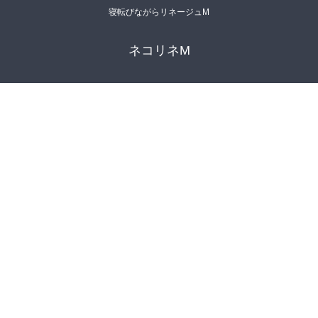
寝転びながらリネージュM
ネコリネM