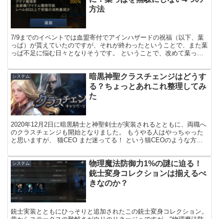
方法
7/9までのイベントでは血盟寄付でアインハザードの祝福（以下、葉
っぱ）が貰えていたのですが、それが終わったということで、また葉
っぱ不足に悩む日々となりそうです。 ということで、改めて葉っぱ
不足への対策についてご紹介します。 基本的なことは攻...
暗黒神聖クラスチェンジはどうす
システム
る？ちょっとあれこれ整理してみ
た
2020年12月2日に暗黒騎士と神聖剣士が実装されるとともに、両職へ
のクラスチェンジも開始となりました。 もうやる人はやっちゃった
と思いますが、 猫CEO まだ迷ってる！ という猫CEOのような方も
いるかと思いますので、迷っている方向けにあ...
物理魔法防御力1%の謎に迫る！
システム
銃士変身コレクションは揃えるべ
きなのか？
銃士実装とともにひっそりと追加されたこの銃士変身コレクション。