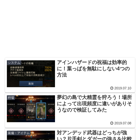
アインハザードの祝福は効率的
システム
に！葉っぱを無駄にしない4つの
方法
2019.07.10
夢幻の島で大精霊を狩ろう！場所
狩場
によって出現頻度に違いがありそ
うなので検証してみた
2019.07.08
対アンデッド武器はどっちが強
装備・アイテム
い？片手剣とダガーの強さを比較