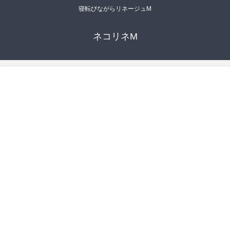
寝転びながらリネージュM
ネコリネM