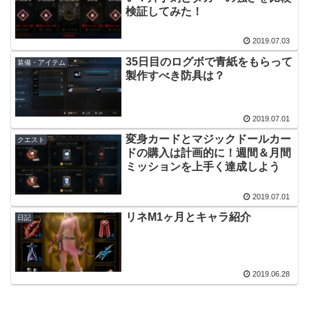
検証してみた！
2019.07.03
35日目のログボで青紙をもらって
装備・アイテム
製作すべき防具は？
2019.07.01
変身カードとマジックドールカー
クエスト
ドの購入は計画的に！週間＆月間
ミッションを上手く達成しよう
2019.07.01
リネM1ヶ月とキャラ紹介
日記
2019.06.28